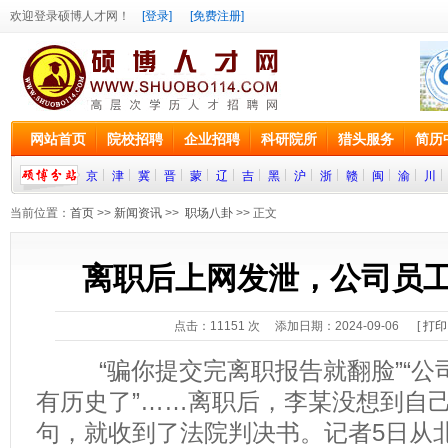
欢迎登录硕博人才网！
[登录]
[免费注册]
网站首页
院校招聘
企业招聘
科研院所
猎头服务
简历
京
津
冀
晋
蒙
辽
吉
黑
沪
浙
赣
闽
渝
川
当前位置：
首页
>>
新闻资讯
>>
职场八卦
>> 正文
离职后上网发泄，公司员
点击：
11151
次 添加日期：2024-09-06 [
打印
“骗你提交完离职报告就翻脸”“公
有历史了”……离职后，李某没想到自
句，就收到了法院判决书。记者5日从