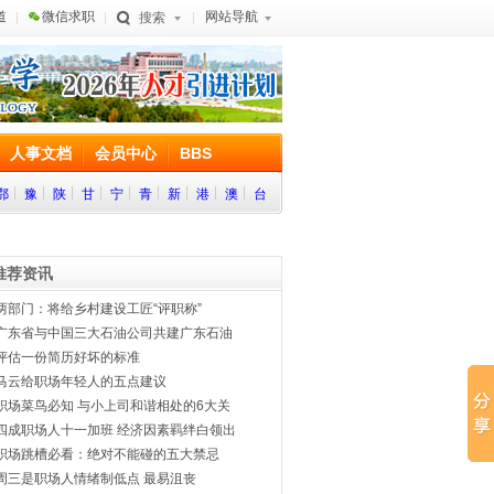
道
微信求职
网站导航
搜索
人事文档
会员中心
BBS
鄂
豫
陕
甘
宁
青
新
港
澳
台
推荐资讯
两部门：将给乡村建设工匠“评职称”
广东省与中国三大石油公司共建广东石油
评估一份简历好坏的标准
马云给职场年轻人的五点建议
职场菜鸟必知 与小上司和谐相处的6大关
四成职场人十一加班 经济因素羁绊白领出
职场跳槽必看：绝对不能碰的五大禁忌
周三是职场人情绪制低点 最易沮丧