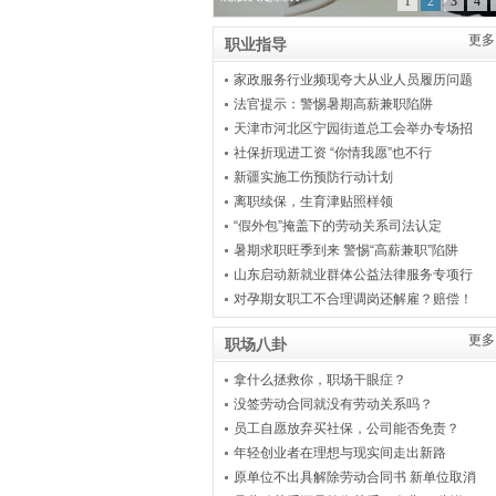
1
2
3
4
更多.
职业指导
家政服务行业频现夸大从业人员履历问题
法官提示：警惕暑期高薪兼职陷阱
天津市河北区宁园街道总工会举办专场招
社保折现进工资 “你情我愿”也不行
新疆实施工伤预防行动计划
离职续保，生育津贴照样领
“假外包”掩盖下的劳动关系司法认定
暑期求职旺季到来 警惕“高薪兼职”陷阱
山东启动新就业群体公益法律服务专项行
对孕期女职工不合理调岗还解雇？赔偿！
更多.
职场八卦
拿什么拯救你，职场干眼症？
没签劳动合同就没有劳动关系吗？
员工自愿放弃买社保，公司能否免责？
年轻创业者在理想与现实间走出新路
原单位不出具解除劳动合同书 新单位取消