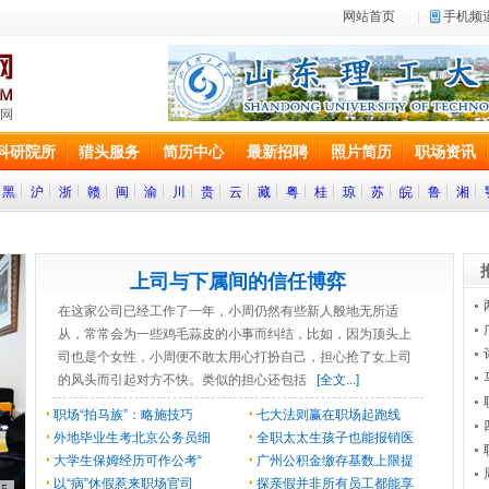
网站首页
手机频
科研院所
猎头服务
简历中心
最新招聘
照片简历
职场资讯
黑
沪
浙
赣
闽
渝
川
贵
云
藏
粤
桂
琼
苏
皖
鲁
湘
上司与下属间的信任博弈
在这家公司已经工作了一年，小周仍然有些新人般地无所适
从，常常会为一些鸡毛蒜皮的小事而纠结，比如，因为顶头上
司也是个女性，小周便不敢太用心打扮自己，担心抢了女上司
的风头而引起对方不快。类似的担心还包括
[全文...]
职场“拍马族”：略施技巧
七大法则赢在职场起跑线
外地毕业生考北京公务员细
全职太太生孩子也能报销医
大学生保姆经历可作公考“
广州公积金缴存基数上限提
以“病”休假惹来职场官司
探亲假并非所有员工都能享