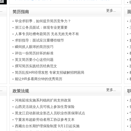
5
..
更多...
简历指南
毕业求职季，如何提升简历竞争力？
浙江公务员面试：体现专业更重要
人事专员吐槽奇葩简历 无名无姓无奇不有
求职指导：面试应注重哪些细节
瞬间抓人眼球的简历技巧
评估一份简历好坏的标准
英文简历要小心这些问题
撰写简历实践经历经典范文
简历乱投HR经理发愁 专家支招破解招聘困局
能让HR多看两分钟的优秀简历
..
更多...
政策法规
河南延续实施系列稳岗扩岗支持政策
山西灵活就业人员可线上参加生育保险
黑龙江启动新就业形态人员职业伤害保障试点
宁夏发布超龄劳动者用工协议参考文本
西藏出台长期护理保险制度 9月1日起实施