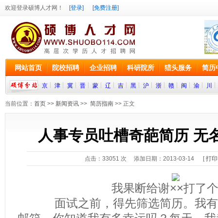
欢迎登录硕博人才网！
[登录]
[免费注册]
网站首页
院校招聘
企业招聘
科研院所
猎头服务
简历
京
津
冀
晋
蒙
辽
吉
黑
沪
浙
赣
闽
渝
川
当前位置：
首页
>>
新闻资讯
>>
简历指南
>> 正文
人事专员吐槽奇葩简历 无
点击：
33051
次 添加日期：2013-03-14 [
打印
我果断给谢××打了
面试之前，得先筛选简历。我有