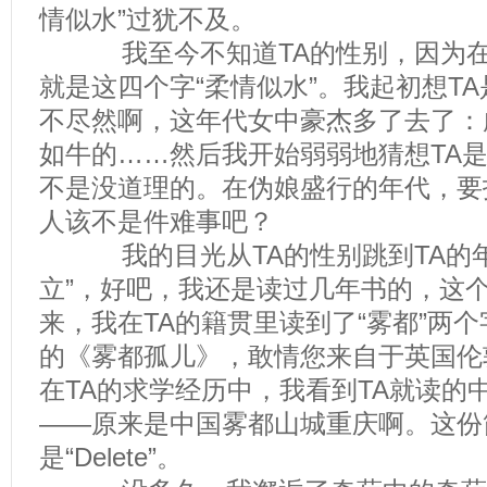
情似水”过犹不及。
我至今不知道TA的性别，因为在
就是这四个字“柔情似水”。我起初想T
不尽然啊，这年代女中豪杰多了去了：
如牛的……然后我开始弱弱地猜想TA
不是没道理的。在伪娘盛行的年代，要找
人该不是件难事吧？
我的目光从TA的性别跳到TA的年
立”，好吧，我还是读过几年书的，这
来，我在TA的籍贯里读到了“雾都”两
的《雾都孤儿》，敢情您来自于英国伦
在TA的求学经历中，我看到TA就读的
——原来是中国雾都山城重庆啊。这份
是“Delete”。