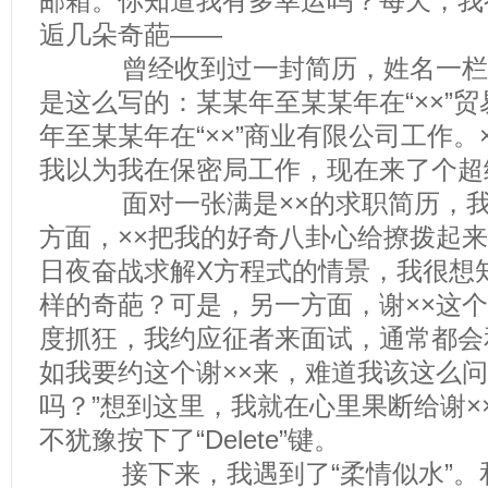
邮箱。你知道我有多幸运吗？每天，我
逅几朵奇葩——
曾经收到过一封简历，姓名一栏写着
是这么写的：某某年至某某年在“××”
年至某某年在“××”商业有限公司工作。
我以为我在保密局工作，现在来了个超
面对一张满是××的求职简历，我
方面，××把我的好奇八卦心给撩拨起
日夜奋战求解X方程式的情景，我很想
样的奇葩？可是，另一方面，谢××这
度抓狂，我约应征者来面试，通常都会
如我要约这个谢××来，难道我该这么问
吗？”想到这里，我就在心里果断给谢×
不犹豫按下了“Delete”键。
接下来，我遇到了“柔情似水”。和“