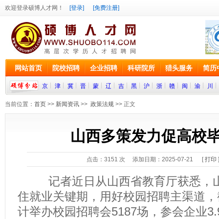
欢迎登录硕博人才网！
[登录]
[免费注册]
网站首页
院校招聘
企业招聘
科研院所
猎头服务
简历
京
津
冀
晋
蒙
辽
吉
黑
沪
浙
赣
闽
渝
川
当前位置：
首页
>>
新闻资讯
>>
政策法规
>> 正文
山西多策发力促高校
点击：
3151
次 添加日期：2025-07-21 [
打印
记者近日从山西省教育厅获悉，山
住就业关键期，用好校园招聘主渠道，
计举办校园招聘会5187场，参会企业3