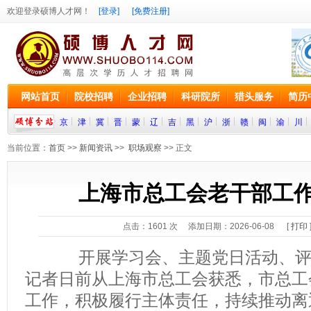
欢迎登录硕博人才网！
[登录]
[免费注册]
网站首页
院校招聘
企业招聘
科研院所
猎头服务
简历
京
津
冀
晋
蒙
辽
吉
黑
沪
浙
赣
闽
渝
川
当前位置：
首页
>>
新闻资讯
>>
职场观察
>> 正文
上海市总工会老干部工
点击：
1601
次 添加日期：2026-06-08 [
打印
开展学习会、主题党日活动、评选
记者日前从上海市总工会获悉，市总工
工作，积极履行主体责任，持续推动离