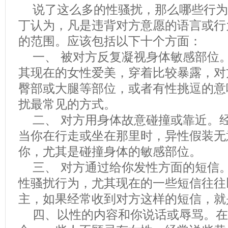
说了这么多的性骚扰，那么哪些行为
丁认为，凡是违背对方意愿的语言或行
的范围。应该包括以下十个方面：
一、 被对方反复凝视身体敏感部位
其现在的女性爱美，穿着比较暴露，对
臀部或大腿等部位，或者有性挑逗的意
扰最常见的方式。
二、 对方用身体故意碰撞或靠近。
当你在行走或坐在那里时，异性假装无
你，尤其是碰撞身体的敏感部位。
三、 对方通过给你发性方面的短信
性骚扰行为，尤其现在的一些短信往往
主，如果经常收到对方这样的短信，就
四、以性的内容和你说话或辱骂。在