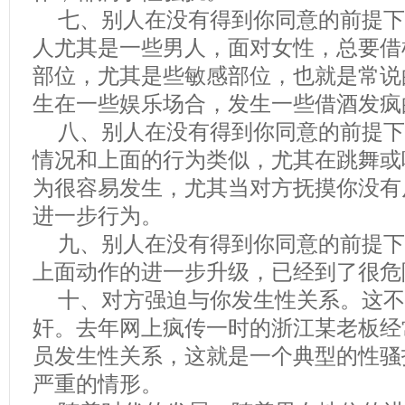
七、别人在没有得到你同意的前提下
人尤其是一些男人，面对女性，总要借
部位，尤其是些敏感部位，也就是常说
生在一些娱乐场合，发生一些借酒发疯
八、别人在没有得到你同意的前提下
情况和上面的行为类似，尤其在跳舞或
为很容易发生，尤其当对方抚摸你没有
进一步行为。
九、别人在没有得到你同意的前提下
上面动作的进一步升级，已经到了很危
十、对方强迫与你发生性关系。这不
奸。去年网上疯传一时的浙江某老板经
员发生性关系，这就是一个典型的性骚
严重的情形。