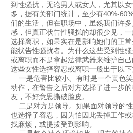
到性骚扰，无论男人或女人，尤其以女
多，据有关部门统计，至少有40%-6
们的生活，但在职场中，虽然我们许多
感，但真正状告性骚扰的却很少见，一
选择离职，如果实在是影响她们的正常
能状告性骚扰者。为什么这些受到性骚
或离职而不是拿起法律武器来维护自己
这些女性选择容忍或离职一般出于以下
一是危害比较小。有时是一个黄色笑
动作，在警告之后对方选择了进一步的
友，不好意思撕破脸皮。
二是对方是领导。如果面对领导的性
也选择了容忍，因为怕因此丢掉工作或
找麻烦，或提拔受到影响。