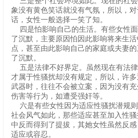
三是整个社会环境如此。现在的社会
象没有黄色笑话就没有气氛，所以，对
话，女性一般选择一笑了知。
四是怕影响自己的生活。有些女性面
了沉默，主要原因怕因此影响将来生活
点，甚至由此影响自己的家庭或夫妻的
了沉默。
五是法律不好界定。虽然现在有法律
才属于性骚扰却没有规定，所以，许多
武器时，往往不会被立案，因为没有充
伤害等行为，如遭受强奸等。
六是有些女性因为适应性骚扰潜规则
社会风气如此，那些适应甚至加入性骚
中反而得到了提拔，其她女性虽然反感
适应或容忍。