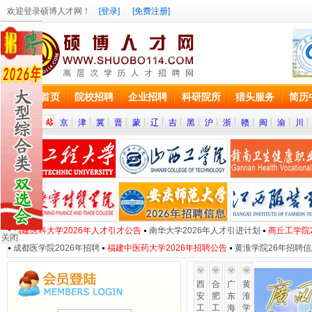
欢迎登录硕博人才网！
[登录]
[免费注册]
网站首页
院校招聘
企业招聘
科研院所
猎头服务
简历
京
津
冀
晋
蒙
辽
吉
黑
沪
浙
赣
闽
渝
川
福建医科大学2026年人才引才公告
南华大学2026年人才引进计划
商丘工学院
关闭
成都医学院2026年招聘
福建中医药大学2026年招聘公告
黄淮学院26年招聘信
西
合
广
安
肥
东
工
工
海