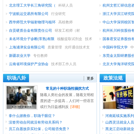
北京理工大学长三角研究院（
科研人员
研发助理（
杭州文哲汇研信息
宁波航运交易所有限公司
行业研究
长
浙江大学滨江研究
西华师范大学辐射物理与核环
高校教师
中山大学深圳校区
自贡硬质合金有限责任公司
研发工程师（材
杭州长川科技股份
未名环境分子诊断(常熟)有限
核酸提取试剂盒
技术
国泰君安证券股份
服务工程师
上海浦津实业有限公司
质量管理
光纤通信技术支
究员
中国科学院大学
中
新疆农业大学
专任教师
东莞金太阳研磨股
云南省环境保护产业协会
技术部工作人员
工程师
北京大学海洋研究
研
职场八卦
政策法规
更多
常见的十种职场性骚扰方式
随着人类社会的发展，随着文明程
度的进一步提高，人们对一些语言
或行为日益感到反
[详细]
拿什么拯救你，职场干眼症？
河南延续实施系列
没签劳动合同就没有劳动关系吗？
山西灵活就业人员
员工自愿放弃买社保，公司能否免责？
黑龙江启动新就业