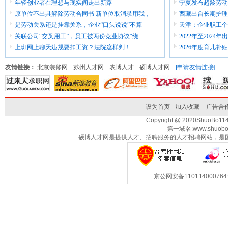
年轻创业者在理想与现实间走出新路
宁夏发布超龄劳动
原单位不出具解除劳动合同书 新单位取消录用我，
西藏出台长期护理
是劳动关系还是挂靠关系，企业“口头说说”不算
天津：企业职工个
关联公司“交叉用工”，员工被两份竞业协议“绕
2022年至202
上班网上聊天违规要扣工资？法院这样判！
2026年度育儿补贴
友情链接：
北京装修网
苏州人才网
农博人才
硕博人才网
[申请友情连接]
设为首页
-
加入收藏
-
广告合
Copyright @ 2020ShuoBo1
第一域名:www.shuobo
硕博人才网是提供人才、招聘服务的人才招聘网站，是
京公网安备1101140007