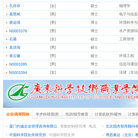
孔存存
[女]
硕士
物理学
葛慧斌
[男]
博士
电子与信息
唐远强
[男]
博士
环境科学与
[男]
博士
水产资源综
N0003378
石璐
[女]
硕士
工商管理
袁洪闯
[男]
硕士
崔云徽
[男]
硕士
环境工程
[男]
博士
信息与通信
N0003395
[女]
硕士
法律（非法
N0003394
企业/高等院校
学术科研/院所
培训/指导教育
计算机软件/硬件
计算
电子技术/半导体/集成电路
厦门灼诚企业管理咨询有限公
智能控制研究博
电流
北京国杰智库顾问
传感器芯片
中国科学院化学研究所
中国科学院化学
合培
博思睿达（北京）