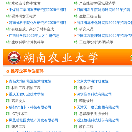
聘:
水稻遗传育种/家禽
聘:
产业经济学/区域经济学
中煤科工集团重庆研究院2026年招聘
河南省科学院能源研究所26年招聘
聘:
硬件研发工程师
聘:
生物工程/自控
河南省科学院化学研究所2026年招聘
浙江省标准化研究院2026年招聘公
聘:
有机合成、高分子材料合成
聘:
研究人员
广西科学院2026年人才引进信息
中国工程物理研究院2025年招聘信
聘:
生物科学/计算机科学
聘:
工程师/分析师/调试师
推荐企事单位招聘
青岛大地新能源技术研究院
北京大学海洋研究院
聘:
材料工程
石油工程
聘:
北京大学
重庆工程职业技术学院
深圳晶泰科技有限公司
聘:
高层次人
聘:
药物设计
成都华油卡卡科技有限公司
天津天一建设集团有限公司
聘:
ICT技术工
聘:
总裁秘书
财务会计
凤凰碧桂园房地产开发有限公司
浙江恒强科技股份有限公司
聘:
研发工程
聘:
软件工程