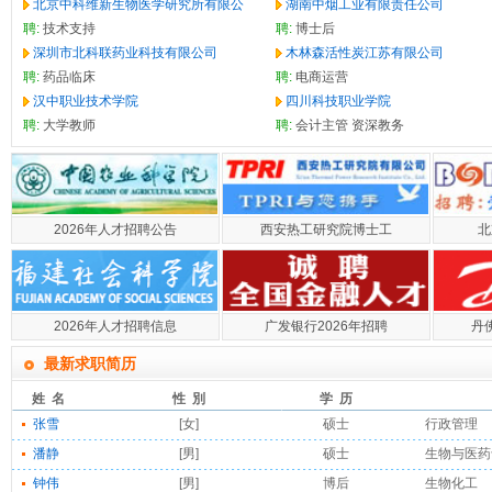
北京中科维新生物医学研究所有限公
湖南中烟工业有限责任公司
聘:
技术支持
聘:
博士后
深圳市北科联药业科技有限公司
木林森活性炭江苏有限公司
聘:
药品临床
聘:
电商运营
汉中职业技术学院
四川科技职业学院
聘:
大学教师
聘:
会计主管
资深教务
2026年人才招聘公告
西安热工研究院博士工
北
2026年人才招聘信息
广发银行2026年招聘
丹
最新求职简历
姓 名
性 別
学 历
张雪
[女]
硕士
行政管理
潘静
[男]
硕士
生物与医药
钟伟
[男]
博后
生物化工